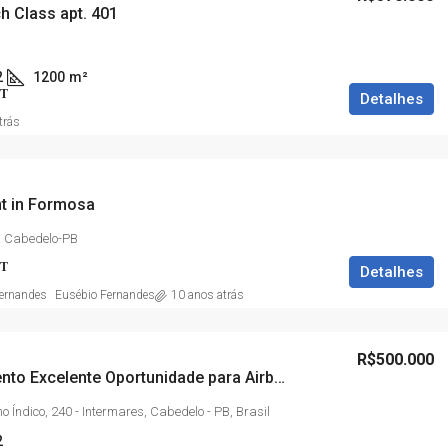
h Class apt. 401
2
1200
m²
T
Detalhes
trás
t in Formosa
 Cabedelo-PB
T
Detalhes
Eusébio Fernandes
10 anos atrás
R$500.000
Apartamento Excelente Oportunidade para Airbnb
o Índico, 240 - Intermares, Cabedelo - PB, Brasil
2