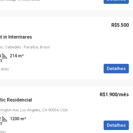
R$5.500
t in Intermares
es, Cabedelo - Paraíba, Brasil
4
214
m²
T
Detalhes
 atrás
R$1.900
/mês
ntic Residencial
R$305.000
rington Ave, Los Angeles, CA 90034, USA
2
1200
m²
T
Detalhes
07
Apartamento à Venda em Intermares – 
trás