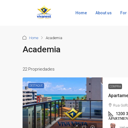
Home
About us
For
Home
Academia
Academia
22 Propriedades
DESTAQUE
COMPRA
Rua Golf
1200
APARTMEN
Helve