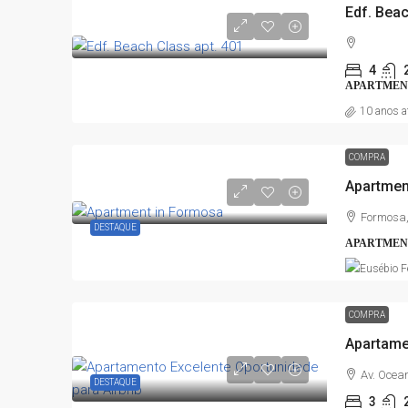
Edf. Beac
4
APARTMEN
10 anos a
COMPRA
Apartmen
Formosa,
DESTAQUE
APARTMEN
COMPRA
Av. Ocean
DESTAQUE
3