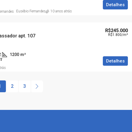
Detalhes
Eusébio Fernandes
10 anos atrás
R$245.000
R$1.800
/m²
assador apt. 107
2
1200
m²
T
Detalhes
trás
1
2
3