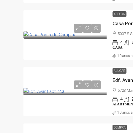
4
2
1200
m²
ALUGAR
APARTMENT
Casa Pon
5007 S S
4
CASA
10 anos a
ALUGAR
Edf. Avan
5723 Mor
4
APARTMEN
10 anos a
COMPRA