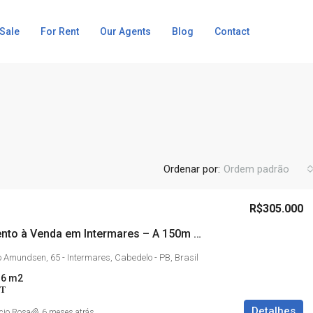
 Sale
For Rent
Our Agents
Blog
Contact
Ordenar por:
Ordem padrão
R$305.000
Apartamento à Venda em Intermares – A 150m do Mar!
o Amundsen, 65 - Intermares, Cabedelo - PB, Brasil
36 m2
T
Detalhes
cio Rosa
6 meses atrás