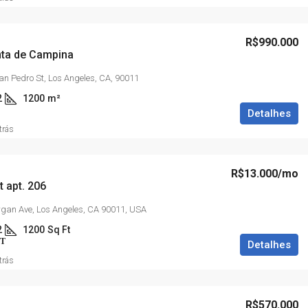
150m do Mar!
Rua Golfo Amundsen, 65 - Intermares, Cabedelo 
R$990.000
PB, Brasil
ta de Campina
1200
36 m2
APARTMENT
an Pedro St, Los Angeles, CA, 90011
2
1200
m²
Detalhes
trás
R$13.000
/mo
t apt. 206
gan Ave, Los Angeles, CA 90011, USA
2
1200
Sq Ft
T
Detalhes
trás
R$570.000