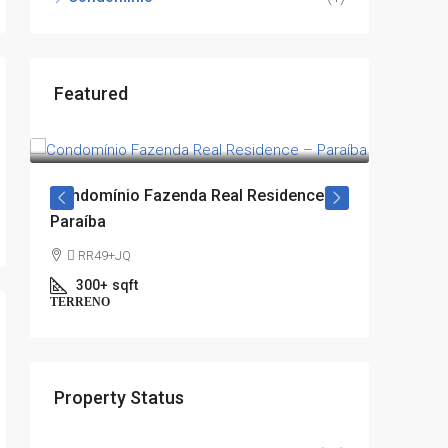
Featured
R$100.000
Condomínio Fazenda Real Residence –
Apartme
Paraíba
Formos
 RR49+JQ
APARTM
300+
sqft
TERRENO
Property Status
A