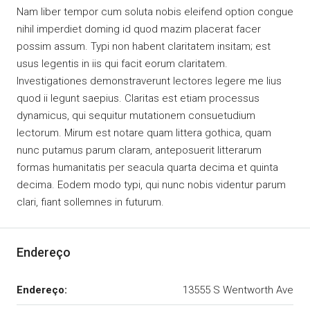
Nam liber tempor cum soluta nobis eleifend option congue
nihil imperdiet doming id quod mazim placerat facer
possim assum. Typi non habent claritatem insitam; est
usus legentis in iis qui facit eorum claritatem.
Investigationes demonstraverunt lectores legere me lius
quod ii legunt saepius. Claritas est etiam processus
dynamicus, qui sequitur mutationem consuetudium
lectorum. Mirum est notare quam littera gothica, quam
nunc putamus parum claram, anteposuerit litterarum
formas humanitatis per seacula quarta decima et quinta
decima. Eodem modo typi, qui nunc nobis videntur parum
clari, fiant sollemnes in futurum.
Endereço
Endereço:
13555 S Wentworth Ave