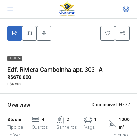
30
COMPRA
Edf. Riviera Camboinha apt. 303- A
R$670.000
R$6.500
Overview
ID do imóvel:
HZ32
Studio
4
2
1
1200
Tipo de
Quartos
Banheiros
Vaga
m²
imóvel
Tamanho