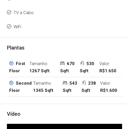
TV a Cabo
WiFi
Plantas
Tamanho:
670
530
Valor:
First
1267 Sqft
Sqft
Sqft
R$1.650
Floor
Tamanho:
543
238
Valor:
Second
1345 Sqft
Sqft
Sqft
R$1.600
Floor
Vídeo