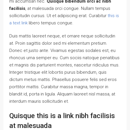
mi accumsan nec.
Quisque bibendum orci ac nibh
facilisis
, at malesuada orci congue. Nullam tempus
sollicitudin cursus. Ut et adipiscing erat. Curabitur
this is
a text link
libero tempus congue.
Duis mattis laoreet neque, et ornare neque sollicitudin
at. Proin sagittis dolor sed mi elementum pretium.
Donec et justo ante. Vivamus egestas sodales est, eu
rhoncus urna semper eu. Cum sociis natoque penatibus
et magnis dis parturient montes, nascetur ridiculus mus.
Integer tristique elit lobortis purus bibendum, quis
dictum metus mattis. Phasellus posuere felis sed eros
porttitor mattis. Curabitur massa magna, tempor in
blandit id, porta in ligula. Aliquam laoreet nisl massa, at
interdum mauris sollicitudin et.
Quisque this is a link nibh facilisis
at malesuada